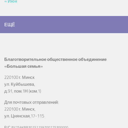
« Июн
ЕЩЁ
Благотворительное общественное объединение
«Большая семья»
220100 г. Минск
ул. Куйбышева,
д.91, пом.1Н (ком.1)
Для почтовых отправлений:
220100 г. Минск,
ул. Цнянская,17-115
Р/С BY25AKBB30151159700125300000